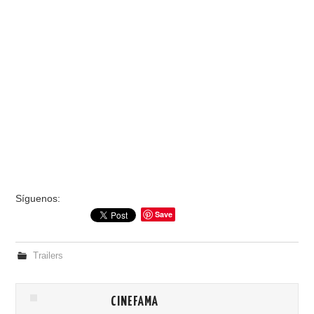
RESEÑAS
ESPAÑOL
Síguenos:
Save
Trailers
CINEFAMA