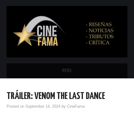
MENU
INICIO
TRÁILER: VENOM THE LAST DANCE
PRÓXIMAMENTE
Posted on
September 14, 2024
by
CineFama
EN CINES
NETFLIX