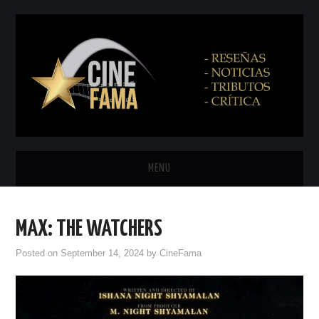
MENU
INICIO
MAX: THE WATCHERS
PRÓXIMAMENTE
Posted on
September 14, 2024
by
CineFama
EN CINES
NETFLIX