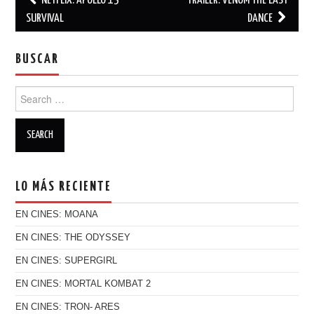
NETFLIX: APOLLO 13
TRÁILER: VENOM THE LAST
Post navigation
SURVIVAL
DANCE
BUSCAR
Search for:
LO MÁS RECIENTE
EN CINES: MOANA
EN CINES: THE ODYSSEY
EN CINES: SUPERGIRL
EN CINES: MORTAL KOMBAT 2
EN CINES: TRON- ARES