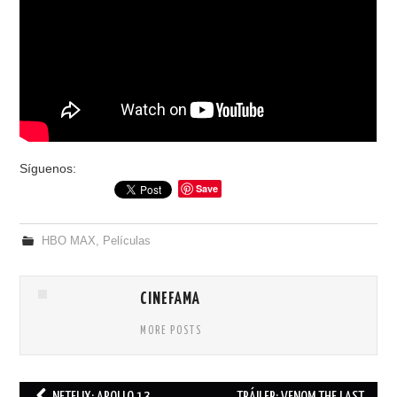
Síguenos:
Save
HBO MAX
,
Películas
CINEFAMA
MORE POSTS