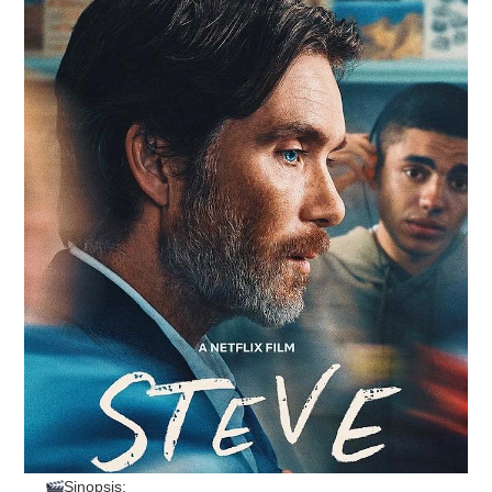
RESEÑAS
ESPAÑOL
Sinopsis: