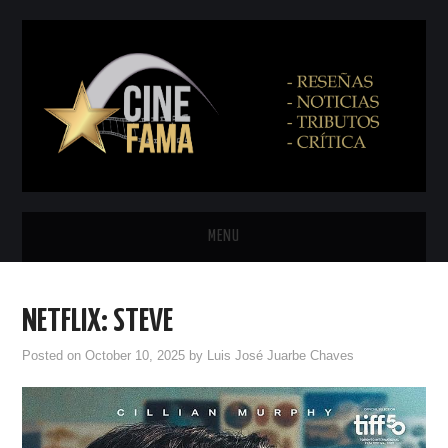
MENU
INICIO
NETFLIX: STEVE
PRÓXIMAMENTE
Posted on
October 10, 2025
by
Luis José Juarbe Chaves
EN CINES
NETFLIX