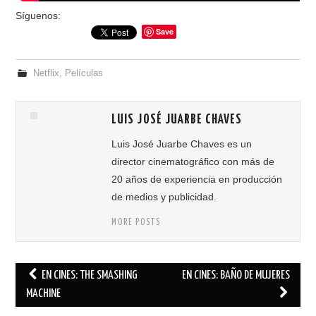
Síguenos:
Save
Netflix
,
Películas
LUIS JOSÉ JUARBE CHAVES
Luis José Juarbe Chaves es un
director cinematográfico con más de
20 años de experiencia en producción
de medios y publicidad.
MORE POSTS
EN CINES: THE SMASHING
EN CINES: BAÑO DE MUJERES
Post navigation
MACHINE