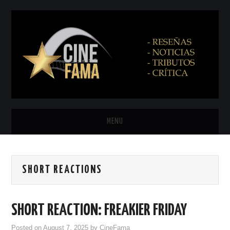
MENU
INICIO
SHORT REACTIONS
PRÓXIMAMENTE
EN CINES
SHORT REACTION: FREAKIER FRIDAY
NETFLIX
Posted on
August 7, 2025
by
CineFama