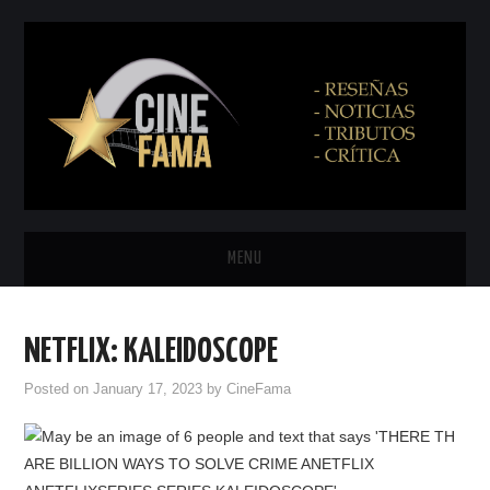
MENU
INICIO
NETFLIX: KALEIDOSCOPE
PRÓXIMAMENTE
Posted on
January 17, 2023
by
CineFama
EN CINES
NETFLIX