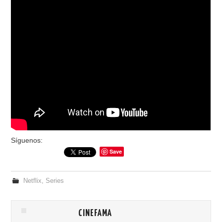
Síguenos:
Save
Netflix
,
Series
CINEFAMA