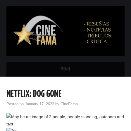
MENU
INICIO
NETFLIX: DOG GONE
PRÓXIMAMENTE
Posted on
January 17, 2023
by
CineFama
EN CINES
NETFLIX