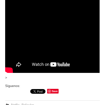
>
Síguenos:
Save