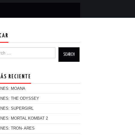
CAR
h for:
MÁS RECIENTE
INES: MOANA
INES: THE ODYSSEY
INES: SUPERGIRL
INES: MORTAL KOMBAT 2
INES: TRON- ARES