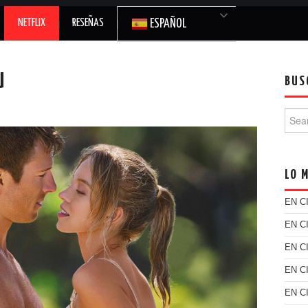
NETFLIX
RESEÑAS
ESPAÑOL
U
BUS
Searc
LO 
EN C
EN C
EN C
EN C
EN C