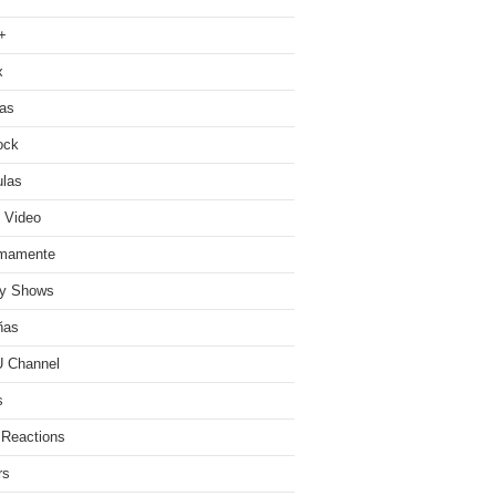
+
x
ias
ock
ulas
 Video
imamente
ty Shows
ñas
 Channel
s
 Reactions
rs