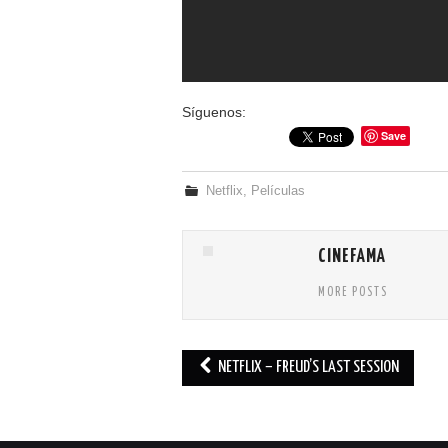
Síguenos:
Save
Netflix
,
Películas
CINEFAMA
MORE POSTS
NETFLIX – FREUD’S LAST SESSION
Post navigation