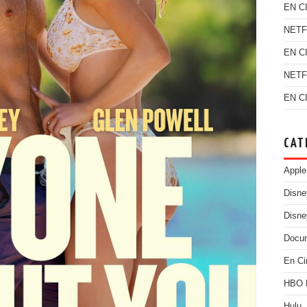
EN C
NETF
EN C
NETF
EN C
CAT
Apple
Disn
Disne
Docu
En Ci
HBO
Hulu