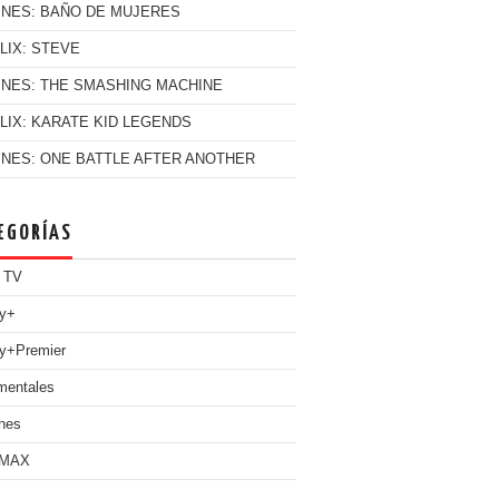
INES: BAÑO DE MUJERES
LIX: STEVE
INES: THE SMASHING MACHINE
LIX: KARATE KID LEGENDS
INES: ONE BATTLE AFTER ANOTHER
EGORÍAS
 TV
ey+
y+Premier
mentales
nes
 MAX