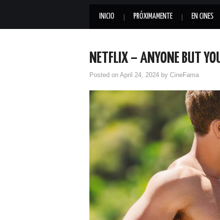
INICIO
PRÓXIMAMENTE
EN CINES
NETFLIX – ANYONE BUT YO
Posted on
April 24, 2024
by
CineFama