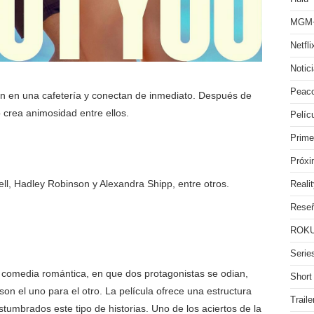
MGM
Netfli
Notic
Peac
en una cafetería y conectan de inmediato. Después de
 crea animosidad entre ellos.
Pelíc
Prime
Próx
l, Hadley Robinson y Alexandra Shipp, entre otros.
Reali
Rese
ROKU
Serie
omedia romántica, en que dos protagonistas se odian,
Short
 son el uno para el otro. La película ofrece una estructura
Traile
stumbrados este tipo de historias. Uno de los aciertos de la