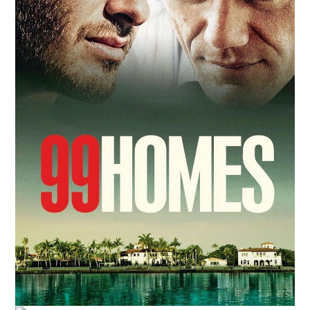
RESEÑAS
ESPAÑOL