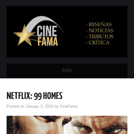
MENU
INICIO
NETFLIX: 99 HOMES
PRÓXIMAMENTE
Posted on
January 3, 2024
by
CineFama
EN CINES
NETFLIX