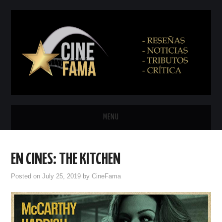
MENU
INICIO
EN CINES: THE KITCHEN
PRÓXIMAMENTE
Posted on
July 25, 2019
by
CineFama
EN CINES
NETFLIX