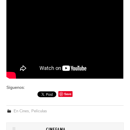
Síguenos:
Save
En Cines
,
Películas