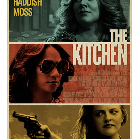
RESEÑAS
ESPAÑOL