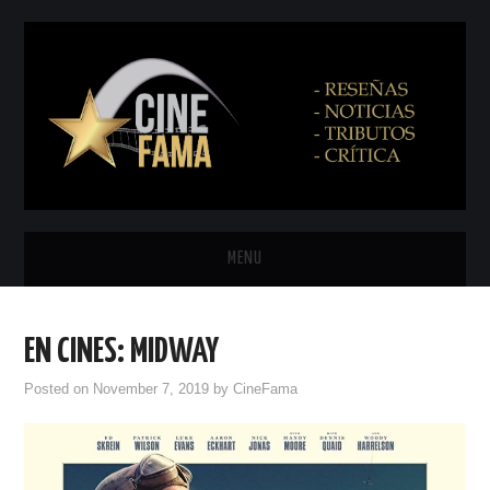
MENU
INICIO
EN CINES: MIDWAY
PRÓXIMAMENTE
Posted on
November 7, 2019
by
CineFama
EN CINES
NETFLIX