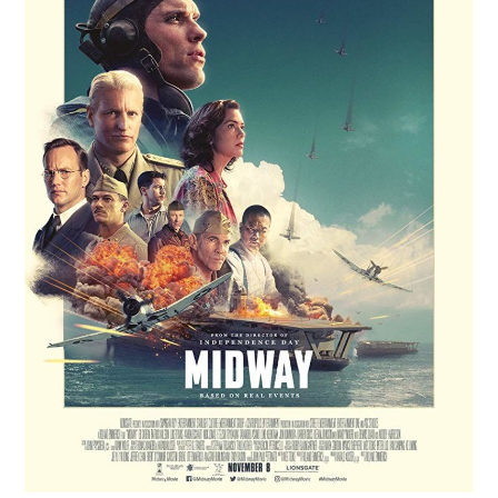
RESEÑAS
ESPAÑOL