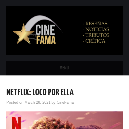
MENU
INICIO
NETFLIX: LOCO POR ELLA
PRÓXIMAMENTE
Posted on
March 28, 2021
by
CineFama
EN CINES
NETFLIX