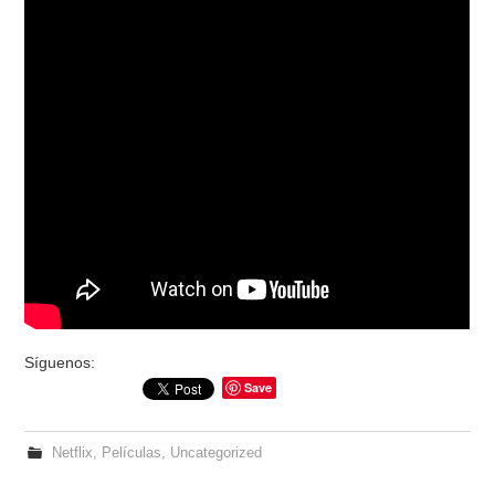
Síguenos:
Save
Netflix
,
Películas
,
Uncategorized