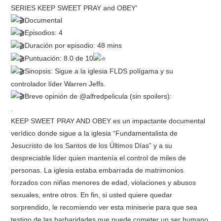
Documental
RESEÑAS
Episodios: 4
Duración por episodio: 48 mins
ESPAÑOL
Puntuación: 8.0 de 10
Sinopsis: Sigue a la iglesia FLDS polígama y su
controlador líder Warren Jeffs.
Breve opinión de @alfredpelicula (sin spoilers):
.
KEEP SWEET PRAY AND OBEY es un impactante documental
verídico donde sigue a la iglesia “Fundamentalista de
Jesucristo de los Santos de los Últimos Días” y a su
despreciable líder quien mantenía el control de miles de
personas. La iglesia estaba embarrada de matrimonios
forzados con niñas menores de edad, violaciones y abusos
sexuales, entre otros. En fin, si usted quiere quedar
sorprendido, le recomiendo ver esta miniserie para que sea
testigo de las barbaridades que puede cometer un ser humano