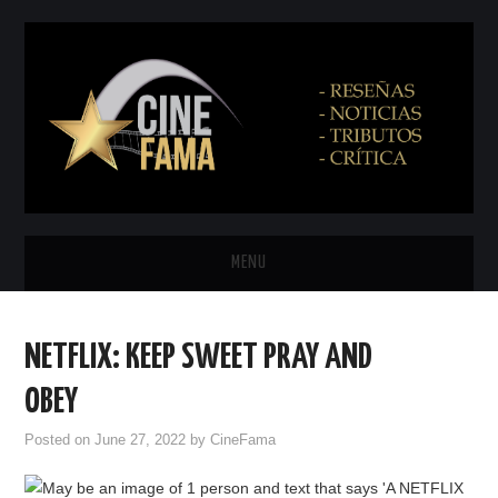
MENU
INICIO
NETFLIX: KEEP SWEET PRAY AND
PRÓXIMAMENTE
OBEY
EN CINES
Posted on
June 27, 2022
by
CineFama
NETFLIX