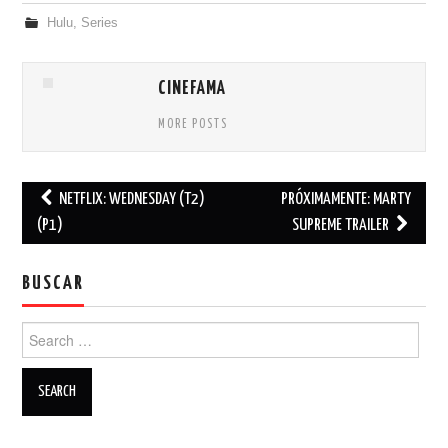
Hulu
,
Series
CINEFAMA
MORE POSTS
NETFLIX: WEDNESDAY (T2)
PRÓXIMAMENTE: MARTY
Post navigation
(P1)
SUPREME TRAILER
BUSCAR
Search for: