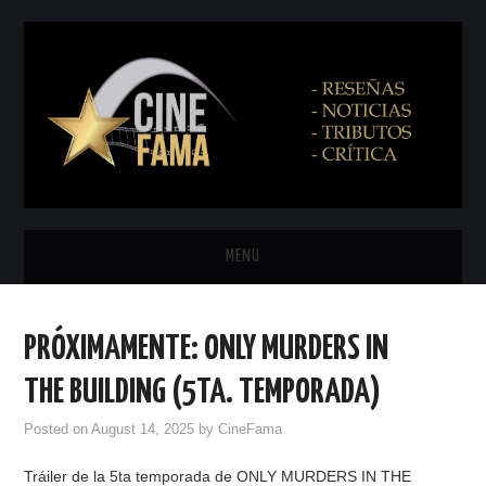
MENU
INICIO
PRÓXIMAMENTE: ONLY MURDERS IN
PRÓXIMAMENTE
THE BUILDING (5TA. TEMPORADA)
EN CINES
Posted on
August 14, 2025
by
CineFama
Tráiler de la 5ta temporada de ONLY MURDERS IN THE
NETFLIX