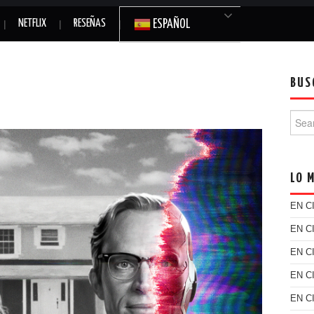
NETFLIX
RESEÑAS
ESPAÑOL
BUS
Searc
LO 
EN C
EN C
EN C
EN C
EN C