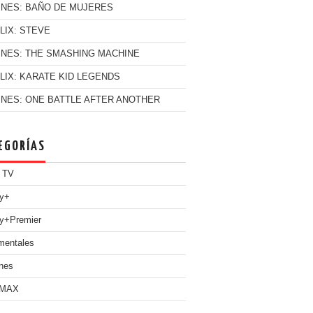
INES: BAÑO DE MUJERES
LIX: STEVE
INES: THE SMASHING MACHINE
LIX: KARATE KID LEGENDS
INES: ONE BATTLE AFTER ANOTHER
EGORÍAS
 TV
ey+
y+Premier
mentales
nes
 MAX