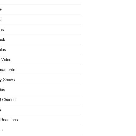
+
x
ias
ock
ulas
 Video
imamente
ty Shows
ñas
 Channel
s
 Reactions
rs