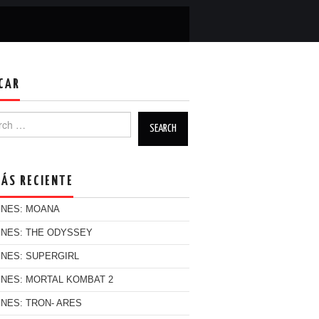
CAR
h for:
MÁS RECIENTE
INES: MOANA
INES: THE ODYSSEY
INES: SUPERGIRL
INES: MORTAL KOMBAT 2
INES: TRON- ARES