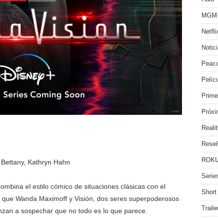
MGM
Netfli
Notic
Peac
Pelíc
Prime
Próx
Reali
Rese
ROKU
 Bettany, Kathryn Hahn
Serie
ombina el estilo cómico de situaciones clásicas con el
Short
l que Wanda Maximoff y Visión, dos seres superpoderosos
Traile
nzan a sospechar que no todo es lo que parece.