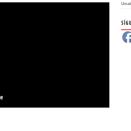
Uncat
SÍG