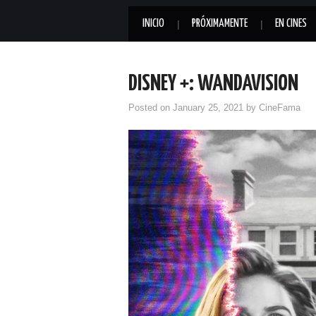
INICIO
PRÓXIMAMENTE
EN CINES
DISNEY +: WANDAVISION
Posted on
January 25, 2021
by
CineFama