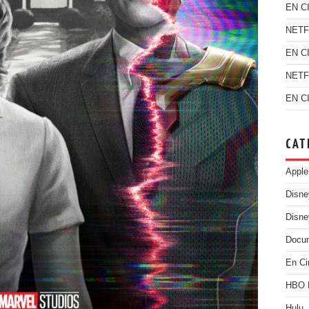
EN C
NETF
EN C
NETF
EN C
CAT
Apple
Disn
Disne
Docu
En Ci
HBO
Hulu