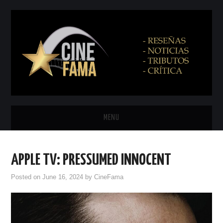
MENU
INICIO
APPLE TV: PRESSUMED INNOCENT
PRÓXIMAMENTE
Posted on
June 16, 2024
by
CineFama
EN CINES
NETFLIX