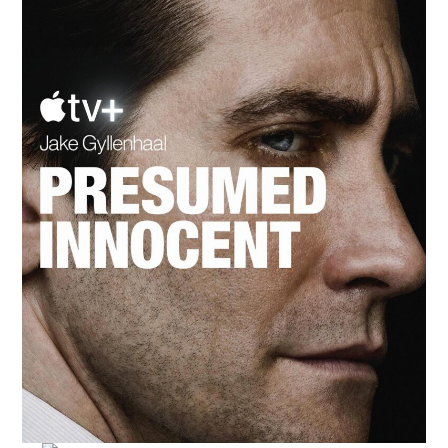
RESEÑAS
ESPAÑOL