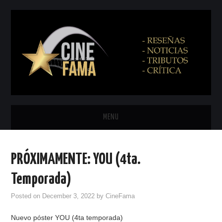
MENU
INICIO
PRÓXIMAMENTE: YOU (4ta.
PRÓXIMAMENTE
Temporada)
EN CINES
Posted on
December 3, 2022
by
CineFama
Nuevo póster YOU (4ta temporada)
NETFLIX