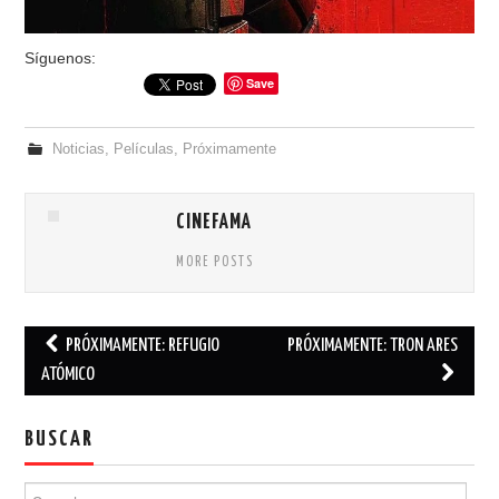
Síguenos:
Save
Noticias
,
Películas
,
Próximamente
CINEFAMA
MORE POSTS
PRÓXIMAMENTE: REFUGIO
PRÓXIMAMENTE: TRON ARES
Post navigation
ATÓMICO
BUSCAR
Search for: