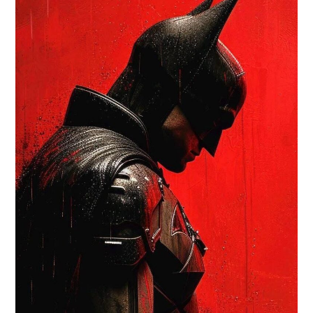
RESEÑAS
ESPAÑOL