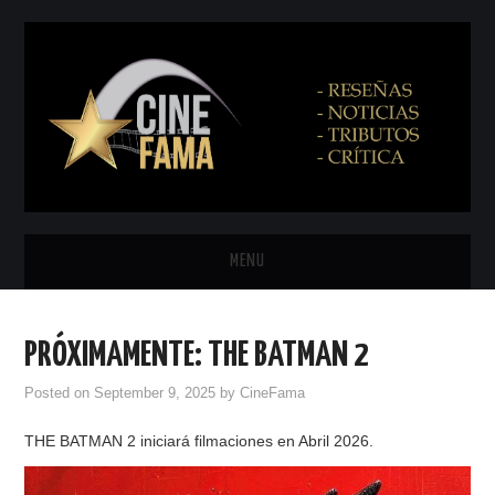
MENU
INICIO
PRÓXIMAMENTE: THE BATMAN 2
PRÓXIMAMENTE
Posted on
September 9, 2025
by
CineFama
EN CINES
THE BATMAN 2 iniciará filmaciones en Abril 2026.
NETFLIX