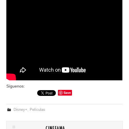
Síguenos:
Save
Disney+
,
Películas
CINEFAMA