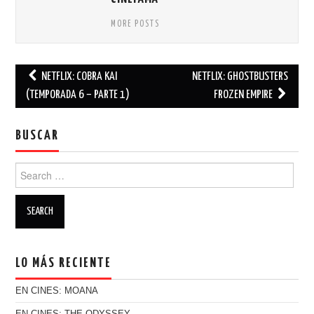
MORE POSTS
NETFLIX: COBRA KAI
NETFLIX: GHOSTBUSTERS
Post navigation
(TEMPORADA 6 – PARTE 1)
FROZEN EMPIRE
BUSCAR
Search for:
LO MÁS RECIENTE
EN CINES: MOANA
EN CINES: THE ODYSSEY