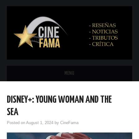
MENU
INICIO
DISNEY+: YOUNG WOMAN AND THE
PRÓXIMAMENTE
SEA
EN CINES
Posted on
August 1, 2024
by
CineFama
NETFLIX