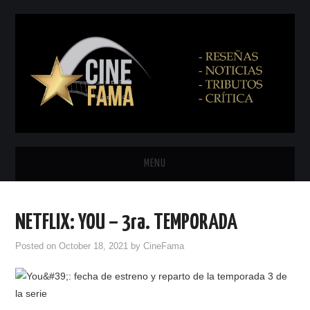
MENU
INICIO
NETFLIX: YOU – 3ra. TEMPORADA
PRÓXIMAMENTE
Posted on
October 18, 2021
by
CineFama
EN CINES
NETFLIX