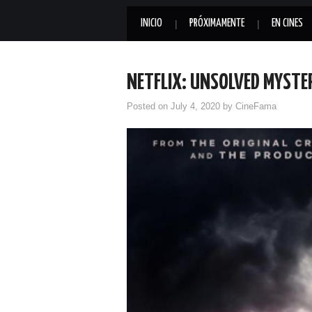
INICIO
PRÓXIMAMENTE
EN CINES
NETFLIX: UNSOLVED MYSTE
Posted on
July 4, 2020
by
CineFama