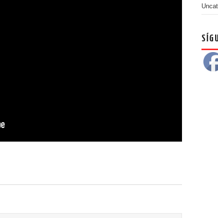
Uncat
SÍG