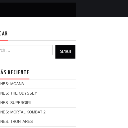
CAR
h for:
MÁS RECIENTE
INES: MOANA
INES: THE ODYSSEY
INES: SUPERGIRL
INES: MORTAL KOMBAT 2
INES: TRON- ARES