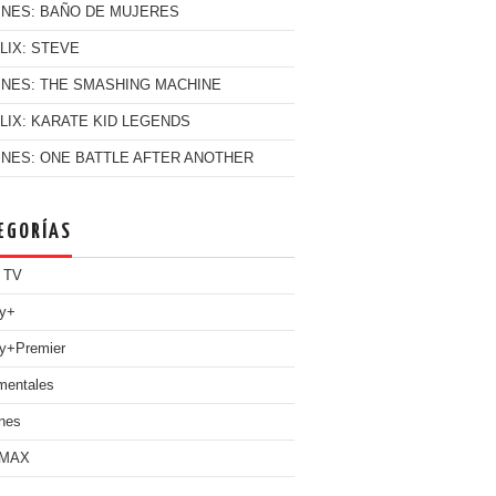
INES: BAÑO DE MUJERES
LIX: STEVE
INES: THE SMASHING MACHINE
LIX: KARATE KID LEGENDS
INES: ONE BATTLE AFTER ANOTHER
EGORÍAS
 TV
ey+
y+Premier
mentales
nes
 MAX