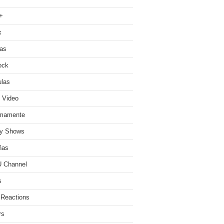
+
x
ias
ock
ulas
 Video
imamente
ty Shows
ñas
 Channel
s
 Reactions
rs