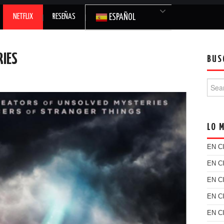
NETFLIX
RESEÑAS
ESPAÑOL
RIES
BUS
Searc
LO 
EN C
EN C
EN C
EN C
EN C