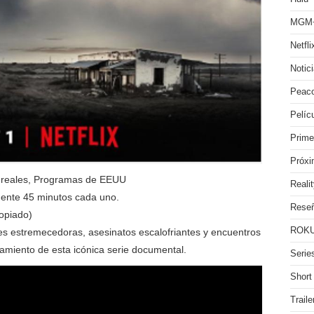
MGM
Netfli
Notic
Peac
Pelíc
Prime
Próx
 reales, Programas de EEUU
Reali
ente 45 minutos cada uno.
Rese
opiado)
ROKU
s estremecedoras, asesinatos escalofriantes y encuentros
amiento de esta icónica serie documental.
Serie
Short
Traile