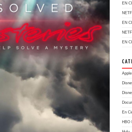
EN C
NETF
EN C
NETF
EN C
CAT
Apple
Disn
Disne
Docu
En Ci
HBO
Hulu