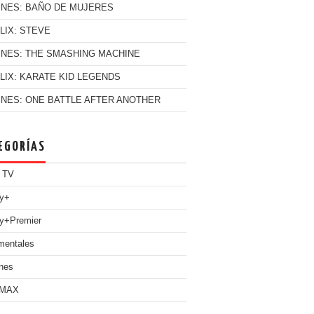
INES: BAÑO DE MUJERES
LIX: STEVE
INES: THE SMASHING MACHINE
LIX: KARATE KID LEGENDS
INES: ONE BATTLE AFTER ANOTHER
EGORÍAS
 TV
ey+
y+Premier
mentales
nes
 MAX