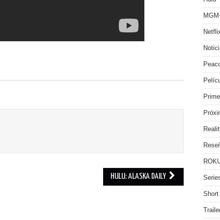
MGM
Netfli
Notic
Peac
Pelíc
Prime
Próx
Reali
Rese
ROKU
HULU: ALASKA DAILY
Serie
Short
Traile