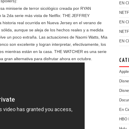
spoilers):
EN C
a miniserie de terror sicológico creada por RYAN
NETF
a 2da serie más vista de Netflix: THE JEFFREY
EN C
istoria real ocurrida en Nueva Jersey en el verano de
sólida, aunque se aleja de los hechos reales y a medida
NETF
uelve un poco extraña. Las actuaciones de Naomi Watts, Mia
EN C
enco son excelente y logran interpretar, efectivamente, los
jes mientras están en la casa. THE WATCHER es una serie
a gran alternativa para disfrutar ahora en octubre.
CAT
Apple
Disn
Disne
Docu
En Ci
HBO
Hulu