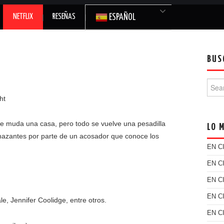
NETFLIX
RESEÑAS
ESPAÑOL
BUS
Searc
 muda una casa, pero todo se vuelve una pesadilla
LO 
nazantes por parte de un acosador que conoce los
EN C
EN C
EN C
EN C
, Jennifer Coolidge, entre otros.
EN C