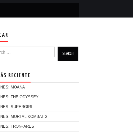
CAR
h for:
MÁS RECIENTE
INES: MOANA
INES: THE ODYSSEY
INES: SUPERGIRL
INES: MORTAL KOMBAT 2
INES: TRON- ARES