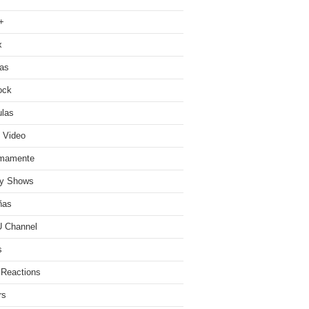
+
x
ias
ock
ulas
 Video
imamente
ty Shows
ñas
 Channel
s
 Reactions
rs