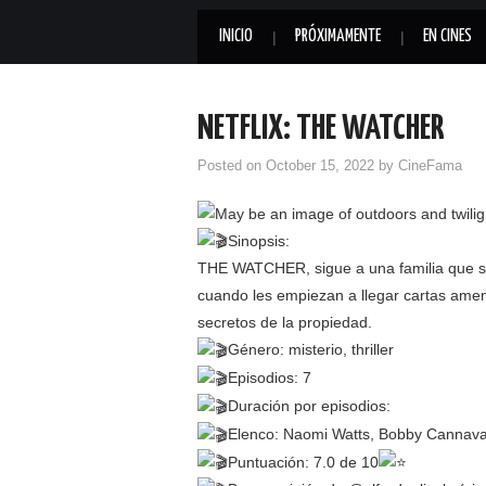
INICIO
PRÓXIMAMENTE
EN CINES
NETFLIX: THE WATCHER
Posted on
October 15, 2022
by
CineFama
Sinopsis:
THE WATCHER, sigue a una familia que se
cuando les empiezan a llegar cartas ame
secretos de la propiedad.
Género: misterio, thriller
Episodios: 7
Duración por episodios:
Elenco: Naomi Watts, Bobby Cannavale
Puntuación: 7.0 de 10