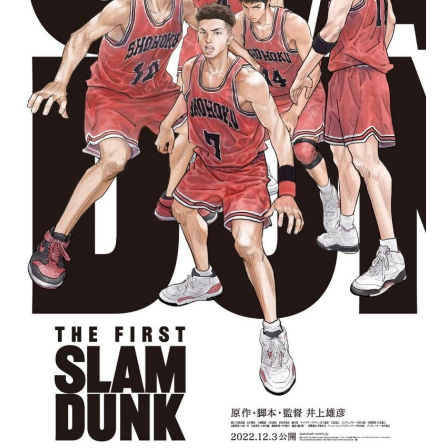
RESEÑAS
ESPAÑOL