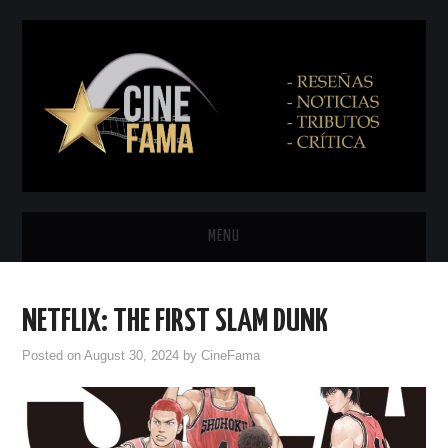
MENU
INICIO
NETFLIX: THE FIRST SLAM DUNK
PRÓXIMAMENTE
Posted on
August 30, 2024
by
CineFama
EN CINES
NETFLIX