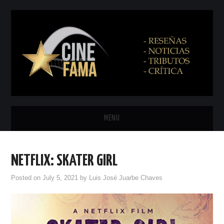
MENU
INICIO
NETFLIX: SKATER GIRL
PRÓXIMAMENTE
Posted on
July 5, 2021
by
Luis José Juarbe Chaves
EN CINES
NETFLIX