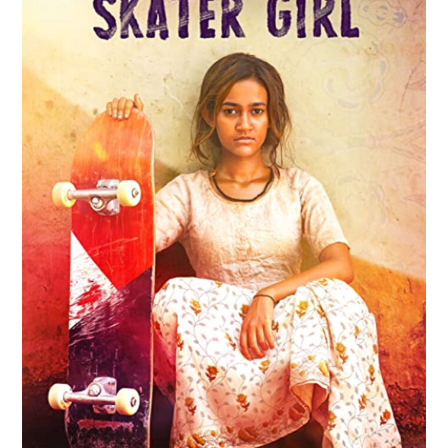
RESEÑAS
ESPAÑOL