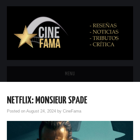
MENU
INICIO
NETFLIX: MONSIEUR SPADE
PRÓXIMAMENTE
Posted on
August 24, 2024
by
CineFama
EN CINES
NETFLIX