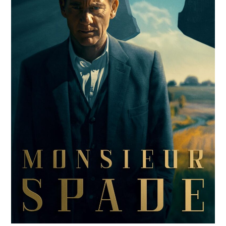
RESEÑAS
ESPAÑOL