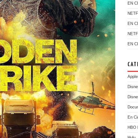
EN C
NETF
EN C
NETF
EN C
CAT
Apple
Disn
Disne
Docu
En Ci
HBO
Hulu