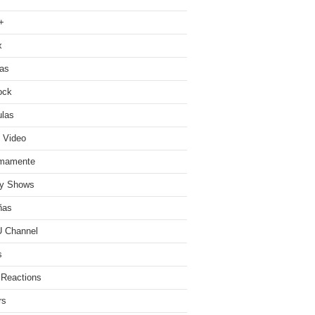
+
x
ias
ock
ulas
 Video
imamente
ty Shows
ñas
 Channel
s
 Reactions
rs