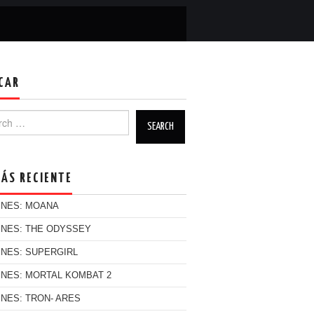
CAR
h for:
MÁS RECIENTE
INES: MOANA
INES: THE ODYSSEY
INES: SUPERGIRL
INES: MORTAL KOMBAT 2
INES: TRON- ARES