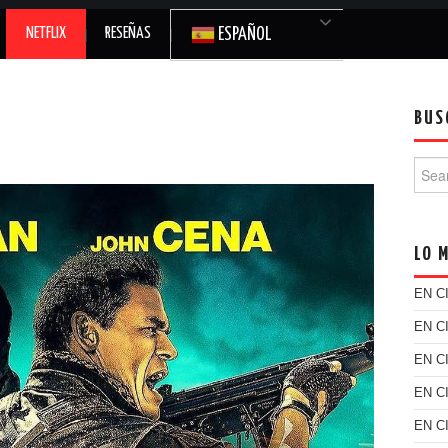
NETFLIX
RESEÑAS
ESPAÑOL
BUS
Searc
LO 
EN C
EN C
EN C
EN C
EN C