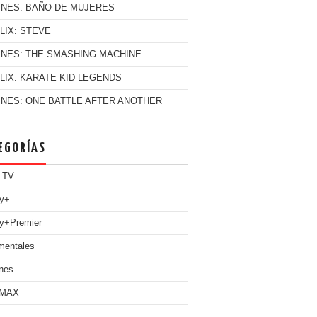
INES: BAÑO DE MUJERES
LIX: STEVE
INES: THE SMASHING MACHINE
LIX: KARATE KID LEGENDS
INES: ONE BATTLE AFTER ANOTHER
EGORÍAS
 TV
ey+
y+Premier
mentales
nes
 MAX