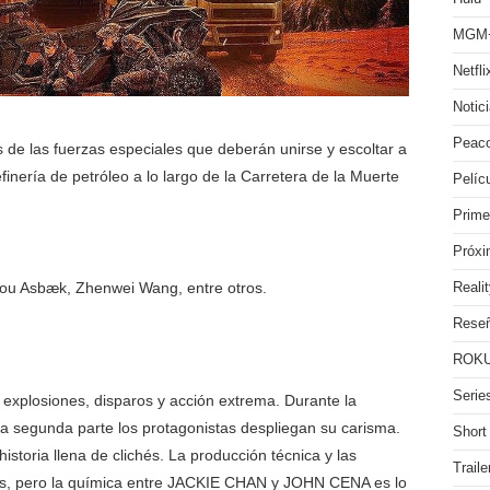
MGM
Netfli
Notic
Peac
e las fuerzas especiales que deberán unirse y escoltar a
finería de petróleo a lo largo de la Carretera de la Muerte
Pelíc
Prime
Próx
lou Asbæk, Zhenwei Wang, entre otros.
Reali
Rese
ROKU
Serie
explosiones, disparos y acción extrema. Durante la
 la segunda parte los protagonistas despliegan su carisma.
Short
istoria llena de clichés. La producción técnica y las
Traile
es, pero la química entre JACKIE CHAN y JOHN CENA es lo