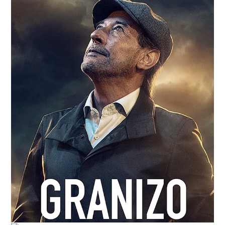
RESEÑAS
ESPAÑOL