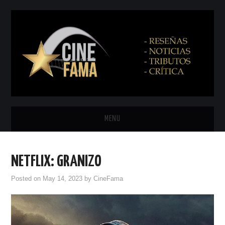
MENU
INICIO
NETFLIX: GRANIZO
PRÓXIMAMENTE
Posted on
May 14, 2023
by
CineFama
EN CINES
NETFLIX