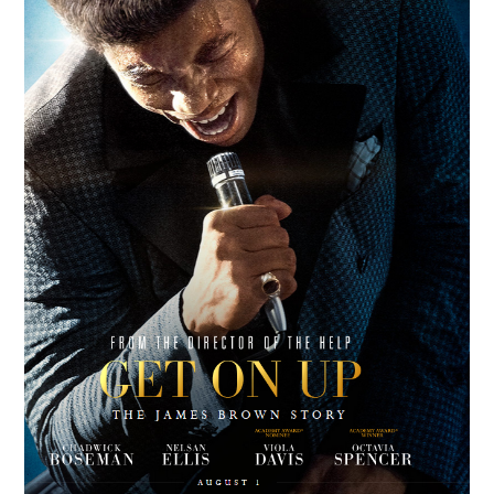
RESEÑAS
ESPAÑOL