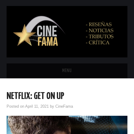
MENU
INICIO
NETFLIX: GET ON UP
PRÓXIMAMENTE
Posted on
April 11, 2021
by
CineFama
EN CINES
NETFLIX