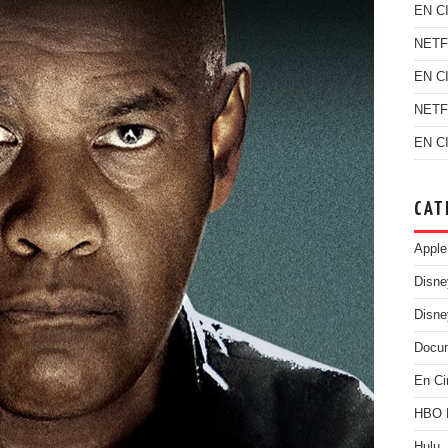
EN C
NETF
EN C
NETF
EN C
CAT
Apple
Disn
Disne
Docu
En Ci
HBO
Hulu