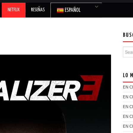
NETFLIX
RESEÑAS
ESPAÑOL
BUS
Searc
LO 
EN C
EN C
EN C
EN C
EN C