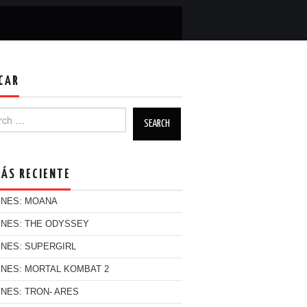
CAR
h for:
MÁS RECIENTE
INES: MOANA
INES: THE ODYSSEY
INES: SUPERGIRL
INES: MORTAL KOMBAT 2
INES: TRON- ARES