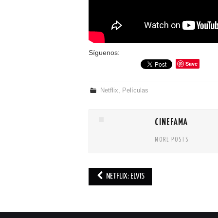
Síguenos:
Save
Netflix
,
Películas
CINEFAMA
MORE POSTS
NETFLIX: ELVIS
Post navigation