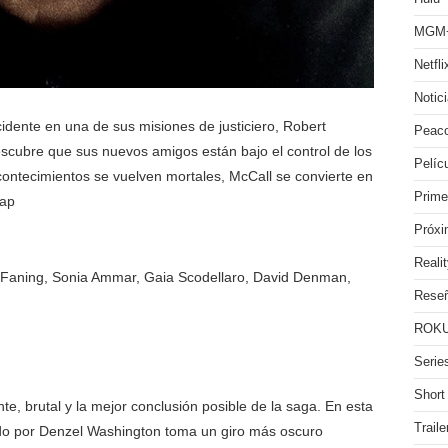
MGM
Netfli
Notic
dente en una de sus misiones de justiciero, Robert
Peac
escubre que sus nuevos amigos están bajo el control de los
Pelíc
acontecimientos se vuelven mortales, McCall se convierte en
Prime
lap
Próx
Reali
 Faning, Sonia Ammar, Gaia Scodellaro, David Denman,
Rese
ROKU
Serie
Short
, brutal y la mejor conclusión posible de la saga. En esta
Traile
tado por Denzel Washington toma un giro más oscuro