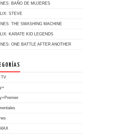
INES: BAÑO DE MUJERES
LIX: STEVE
INES: THE SMASHING MACHINE
LIX: KARATE KID LEGENDS
INES: ONE BATTLE AFTER ANOTHER
EGORÍAS
 TV
ey+
y+Premier
mentales
nes
 MAX