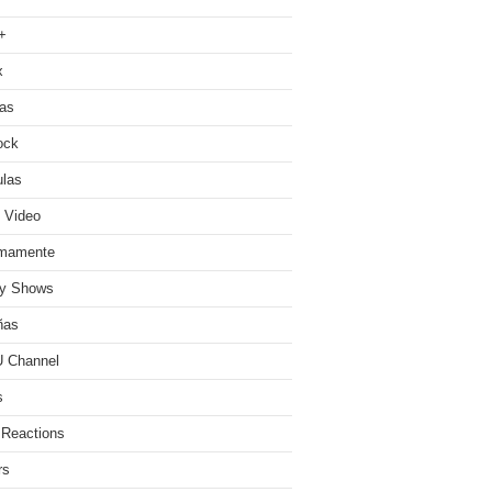
+
x
ias
ock
ulas
 Video
imamente
ty Shows
ñas
 Channel
s
 Reactions
rs