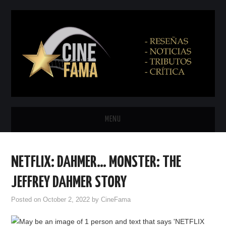
MENU
INICIO
NETFLIX: DAHMER… MONSTER: THE
PRÓXIMAMENTE
JEFFREY DAHMER STORY
EN CINES
Posted on
October 2, 2022
by
CineFama
NETFLIX