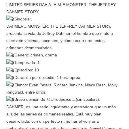
RESEÑAS
Sinopsis:.
DAHMER…MONSTER: THE JEFFREY DAHMER STORY,
ESPAÑOL
presenta la vida de Jeffrey Dahmer, el hombre que mató a
diecisiete víctimas inocentes, y cómo ocurrieron estos
crímenes desmesurados.
Género: crimen, drama
Temporada: 1
Episodios: 10
Duración por episodio: 1 hora aprox.
Elenco: Evan Peters, Richard Jenkins, Niecy Rash, Molly
Ringwald, entre otros.
Breve opinión de @alfredpelicula (sin spoilers):
DAHMER, es una serie inquietante y aterradora que va más
allá de las series de crímenes reales, Está muy bien
desarrollada, con un perfecto ritmo narrativo y una
ambientación que atrapa desde el comienzo. A nivel técnico, es