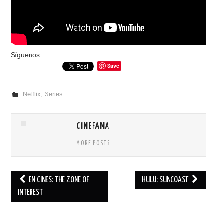
Síguenos:
Save
Netflix
,
Series
CINEFAMA
MORE POSTS
EN CINES: THE ZONE OF
HULU: SUNCOAST
Post navigation
INTEREST