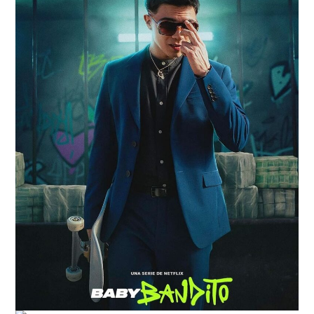
RESEÑAS
ESPAÑOL