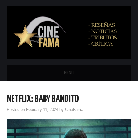
MENU
INICIO
NETFLIX: BABY BANDITO
PRÓXIMAMENTE
Posted on
February 11, 2024
by
CineFama
EN CINES
NETFLIX