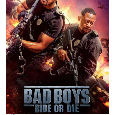
RESEÑAS
ESPAÑOL