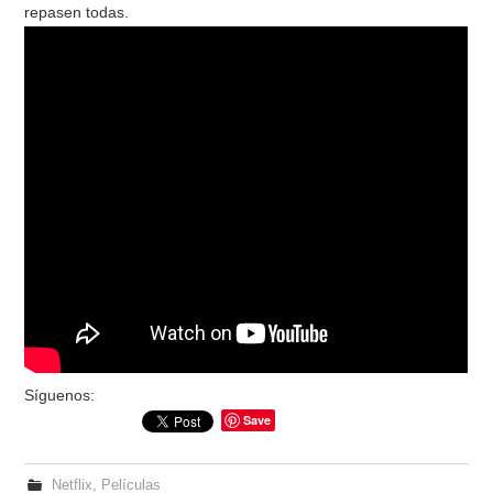
repasen todas.
Síguenos:
Save
Netflix
,
Películas