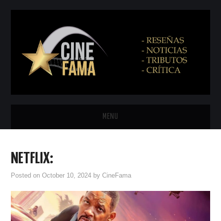
MENU
INICIO
NETFLIX:
PRÓXIMAMENTE
Posted on
October 10, 2024
by
CineFama
EN CINES
NETFLIX