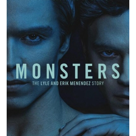
RESEÑAS
ESPAÑOL