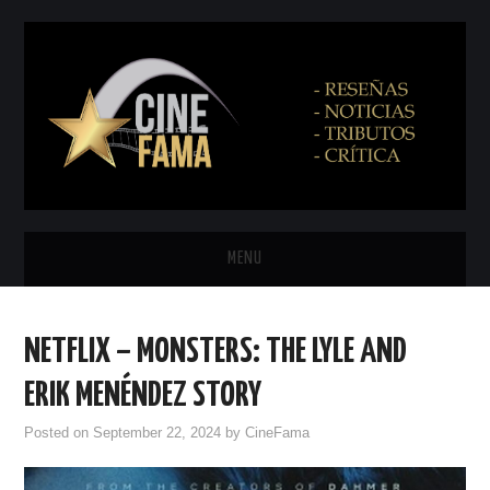
MENU
INICIO
NETFLIX – MONSTERS: THE LYLE AND
PRÓXIMAMENTE
ERIK MENÉNDEZ STORY
EN CINES
Posted on
September 22, 2024
by
CineFama
NETFLIX