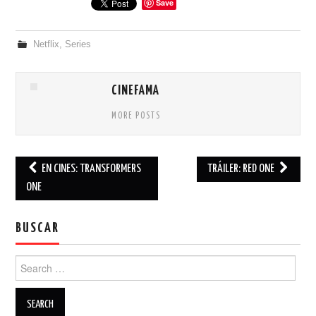
Save
Netflix
,
Series
CINEFAMA
MORE POSTS
EN CINES: TRANSFORMERS
TRÁILER: RED ONE
Post navigation
ONE
BUSCAR
Search for: