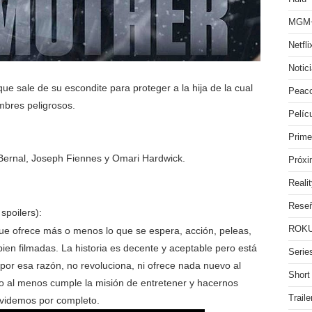
MGM
Netfli
Notic
 sale de su escondite para proteger a la hija de la cual
Peac
mbres peligrosos.
Pelíc
Prime
 Bernal, Joseph Fiennes y Omari Hardwick.
Próx
Reali
Rese
spoilers):
ROKU
 ofrece más o menos lo que se espera, acción, peleas,
ien filmadas. La historia es decente y aceptable pero está
Serie
por esa razón, no revoluciona, ni ofrece nada nuevo al
Short
al menos cumple la misión de entretener y hacernos
Traile
lvidemos por completo.