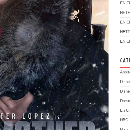
EN C
NETF
EN C
NETF
EN C
CAT
Apple
Disn
Disne
Docu
En Ci
HBO
Hulu