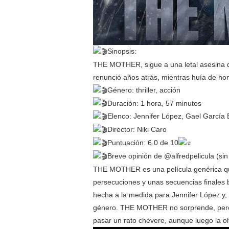
Sinopsis:
THE MOTHER, sigue a una letal asesina que
renunció años atrás, mientras huía de ho
Género: thriller, acción
Duración: 1 hora, 57 minutos
Elenco: Jennifer López, Gael García
Director: Niki Caro
Puntuación: 6.0 de 10
Breve opinión de @alfredpelicula (sin 
THE MOTHER es una película genérica que
persecuciones y unas secuencias finales b
hecha a la medida para Jennifer López y, 
género. THE MOTHER no sorprende, pero 
pasar un rato chévere, aunque luego la o