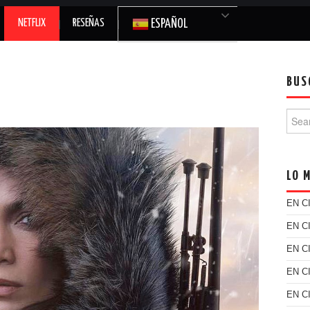
NETFLIX
RESEÑAS
ESPAÑOL
BUS
Searc
LO 
EN C
EN C
EN C
EN C
EN C