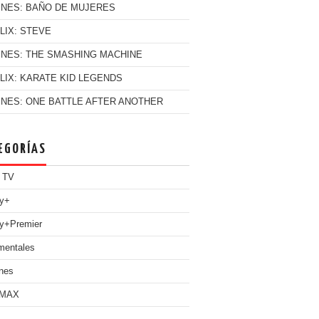
INES: BAÑO DE MUJERES
LIX: STEVE
INES: THE SMASHING MACHINE
LIX: KARATE KID LEGENDS
INES: ONE BATTLE AFTER ANOTHER
EGORÍAS
 TV
ey+
y+Premier
mentales
nes
 MAX