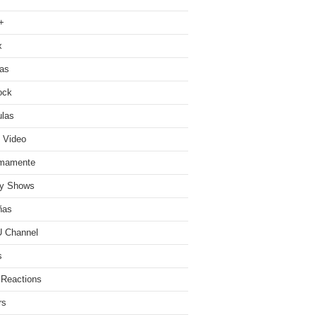
+
x
ias
ock
ulas
 Video
imamente
ty Shows
ñas
 Channel
s
 Reactions
rs