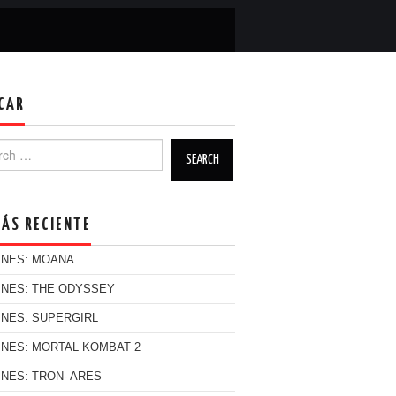
CAR
h for:
MÁS RECIENTE
INES: MOANA
INES: THE ODYSSEY
INES: SUPERGIRL
INES: MORTAL KOMBAT 2
INES: TRON- ARES