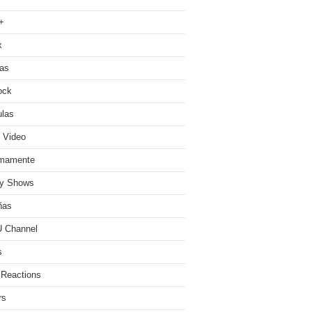
+
x
ias
ock
ulas
 Video
imamente
ty Shows
ñas
 Channel
s
 Reactions
rs