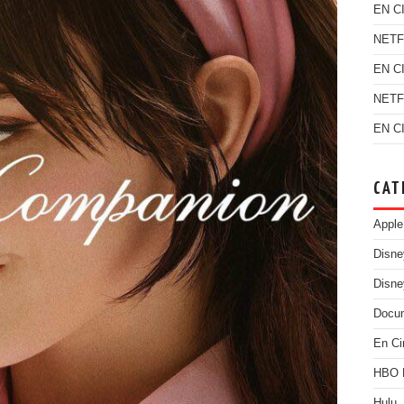
EN C
NETF
EN C
NETF
EN C
CAT
Apple
Disn
Disne
Docu
En Ci
HBO
Hulu