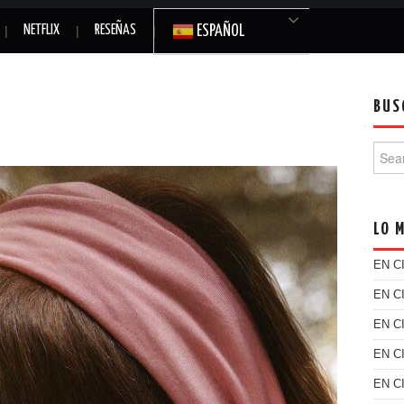
NETFLIX
RESEÑAS
ESPAÑOL
BUS
Searc
LO 
EN C
EN C
EN C
EN C
EN C