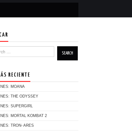
CAR
h for:
MÁS RECIENTE
INES: MOANA
INES: THE ODYSSEY
INES: SUPERGIRL
INES: MORTAL KOMBAT 2
INES: TRON- ARES