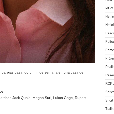
MGM
Netfli
Notic
Peac
Pelíc
Prime
Próx
Reali
parejas pasando un fin de semana en una casa de
Rese
ROKU
tos
Serie
atcher, Jack Quaid, Megan Suri, Lukas Gage, Rupert
Short
Traile