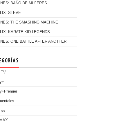
INES: BAÑO DE MUJERES
LIX: STEVE
INES: THE SMASHING MACHINE
LIX: KARATE KID LEGENDS
INES: ONE BATTLE AFTER ANOTHER
EGORÍAS
 TV
ey+
y+Premier
mentales
nes
 MAX