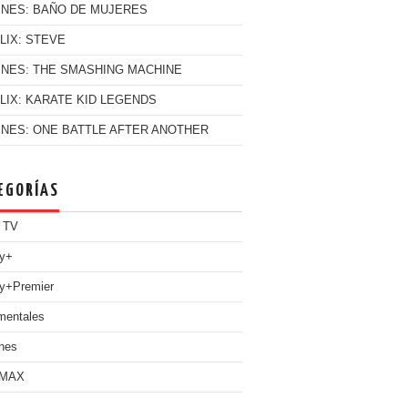
INES: BAÑO DE MUJERES
LIX: STEVE
INES: THE SMASHING MACHINE
LIX: KARATE KID LEGENDS
INES: ONE BATTLE AFTER ANOTHER
EGORÍAS
 TV
ey+
y+Premier
mentales
nes
 MAX