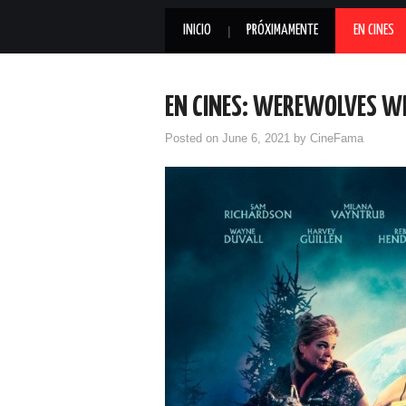
INICIO
PRÓXIMAMENTE
EN CINES
EN CINES: WEREWOLVES W
Posted on
June 6, 2021
by
CineFama