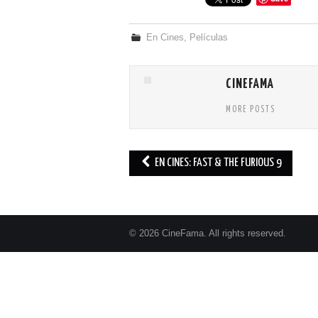
En Cines
,
Películas
CINEFAMA
MORE POSTS
EN CINES: FAST & THE FURIOUS 9
Post navigation
© 2026 CineFama. All rights reserved.