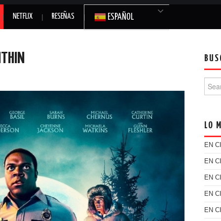
NETFLIX
RESEÑAS
ESPAÑOL
ITHIN
BUS
Searc
LO 
EN C
EN C
EN C
EN C
EN C