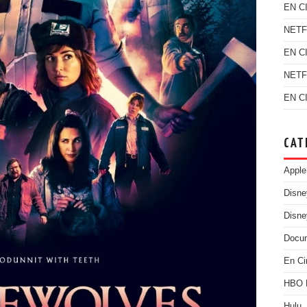
EN C
NETF
EN C
NETF
EN C
CAT
Apple
Disn
Disne
Docu
En Ci
HBO
Hulu