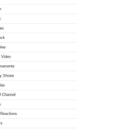
+
x
ias
ock
ulas
 Video
imamente
ty Shows
ñas
 Channel
s
 Reactions
rs