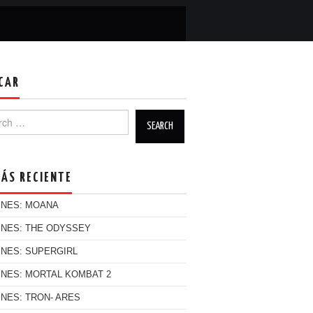
CAR
h for:
MÁS RECIENTE
INES: MOANA
INES: THE ODYSSEY
INES: SUPERGIRL
INES: MORTAL KOMBAT 2
INES: TRON- ARES