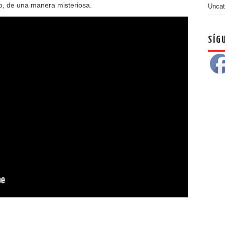
o, de una manera misteriosa.
Uncat
SÍG