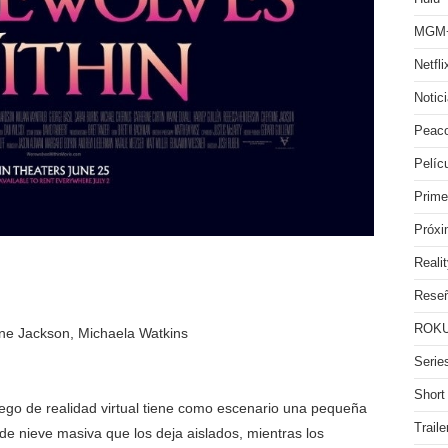
MGM
Netfli
Notic
Peac
Pelíc
Prime
Próx
Reali
Rese
ROKU
ne Jackson, Michaela Watkins
Serie
Short
go de realidad virtual tiene como escenario una pequeña
Traile
e nieve masiva que los deja aislados, mientras los