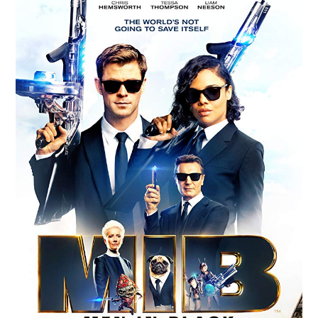
RESEÑAS
ESPAÑOL