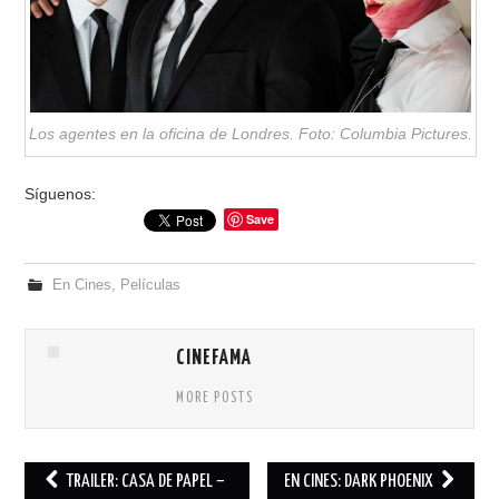
Los agentes en la oficina de Londres. Foto: Columbia Pictures.
Síguenos:
Save
En Cines
,
Películas
CINEFAMA
MORE POSTS
TRAILER: CASA DE PAPEL –
EN CINES: DARK PHOENIX