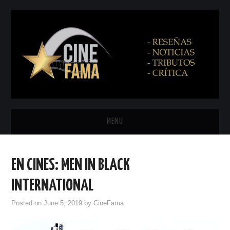
MENU
INICIO
EN CINES: MEN IN BLACK
PRÓXIMAMENTE
INTERNATIONAL
EN CINES
Posted on
June 5, 2019
by
CineFama
NETFLIX