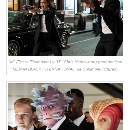
“M” (Tessa Thompson) y “H” (Chris Hemsworth) protagonizan
MEN IN BLACK INTERNATIONAL, de Columbia Pictures’.