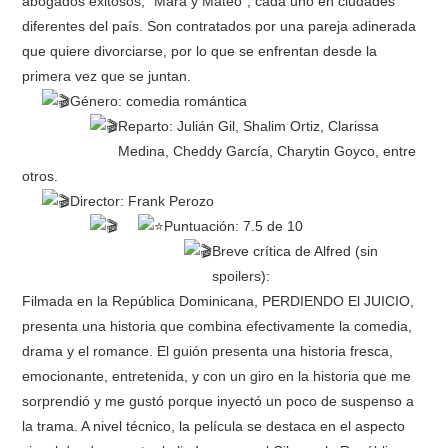
abogados exitosos, “Mara y Mateo”, cada uno en ciudades
diferentes del país. Son contratados por una pareja adinerada
RESEÑAS
que quiere divorciarse, por lo que se enfrentan desde la
primera vez que se juntan.
ESPAÑOL
Género: comedia romántica
Reparto: Julián Gil, Shalim Ortiz, Clarissa
Medina, Cheddy García, Charytin Goyco, entre
otros.
Director: Frank Perozo
Puntuación: 7.5 de 10
Breve crítica de Alfred (sin
spoilers):
Filmada en la República Dominicana, PERDIENDO El JUICIO,
presenta una historia que combina efectivamente la comedia,
drama y el romance. El guión presenta una historia fresca,
emocionante, entretenida, y con un giro en la historia que me
sorprendió y me gustó porque inyectó un poco de suspenso a
la trama. A nivel técnico, la película se destaca en el aspecto