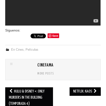
Síguenos:
Save
En Cines
,
Películas
CINEFAMA
MORE POSTS
HULU & DISNEY +: ONLY
NETFLIX: KAOS
Post navigation
MURDERS IN THE BUILDING
(TEMPORADA 4)