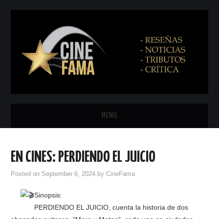
MENU
INICIO
EN CINES: PERDIENDO EL JUICIO
PRÓXIMAMENTE
Posted on
September 6, 2024
by
CineFama
EN CINES
Sinopsis:
PERDIENDO EL JUICIO, cuenta la historia de dos
NETFLIX