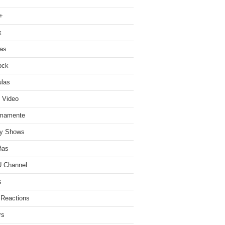
+
x
ias
ock
ulas
 Video
imamente
ty Shows
ñas
 Channel
s
 Reactions
rs