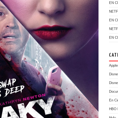
EN C
NETF
EN C
NETF
EN C
CAT
Apple
Disn
Disne
Docu
En Ci
HBO
Hulu