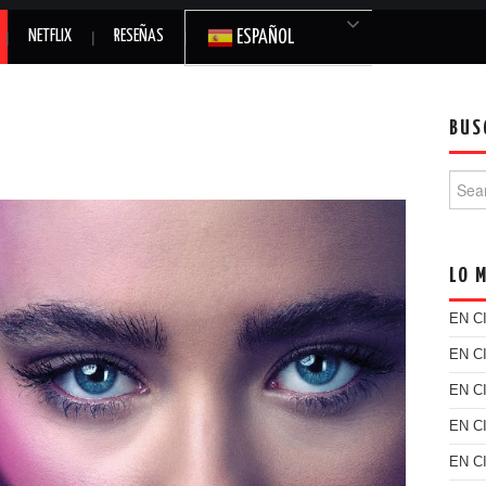
NETFLIX
RESEÑAS
ESPAÑOL
BUS
Searc
LO 
EN C
EN C
EN C
EN C
EN C