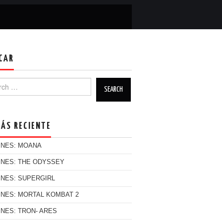
CAR
h for:
MÁS RECIENTE
INES: MOANA
INES: THE ODYSSEY
INES: SUPERGIRL
INES: MORTAL KOMBAT 2
INES: TRON- ARES