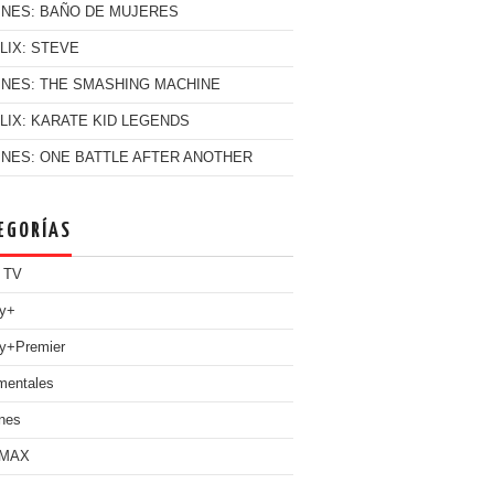
INES: BAÑO DE MUJERES
LIX: STEVE
INES: THE SMASHING MACHINE
LIX: KARATE KID LEGENDS
INES: ONE BATTLE AFTER ANOTHER
EGORÍAS
 TV
ey+
y+Premier
mentales
nes
 MAX