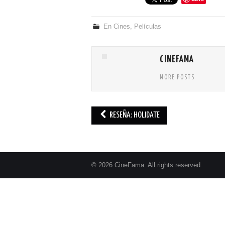
En Cines
,
Películas
CINEFAMA
MORE POSTS
RESEÑA: HOLIDATE
Post navigation
© 2026 CineFama. All rights reserved.