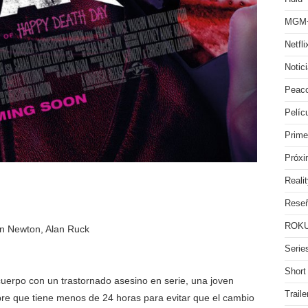
MGM
Netfli
Notic
Peac
Pelíc
Prime
Próx
Reali
Rese
ROKU
n Newton, Alan Ruck
Serie
Short
uerpo con un trastornado asesino en serie, una joven
Traile
bre que tiene menos de 24 horas para evitar que el cambio