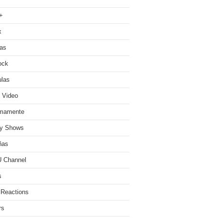
+
x
ias
ock
ulas
 Video
imamente
ty Shows
ñas
 Channel
s
 Reactions
rs