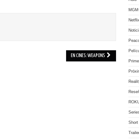
MGM
Netfli
Notic
Peac
Pelíc
EN CINES: WEAPONS
Prime
Próx
Reali
Rese
ROKU
Serie
Short
Traile