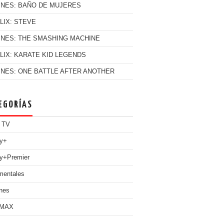
INES: BAÑO DE MUJERES
LIX: STEVE
INES: THE SMASHING MACHINE
LIX: KARATE KID LEGENDS
INES: ONE BATTLE AFTER ANOTHER
EGORÍAS
 TV
ey+
y+Premier
mentales
nes
 MAX