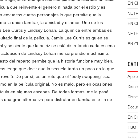
EN C
ula que reinvente el genero ni nada por el estilo y es
NETF
n envueltos cuatro personajes lo que permite que la
o la unión familiar, la amistad y el amor. Uno de los
EN C
e Lee Curtis y Lindsey Lohan. La química entre ambas es
NETF
ltado final de la película. Jamie Lee Curtis es quien se
EN C
l y se siente que la actriz se está disfrutando cada escena
la actuación de Lindsey Lohan me sorprendió muchísimo.
esto del reparto permite que la historia funcione muy bien.
CAT
vas tengo que decir que la secuela tarda un poco en lo que
 revolú. De por sí, es un reto que el “body swapping” sea
Apple
mo en la película original. No es malo, pero en ocasiones
Disn
elícula en algunas escenas. De todas formas, me la pasé
Disne
na gran alternativa para disfrutar en familia este fin de
Docu
En Ci
HBO
Hulu