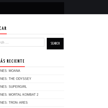
CAR
h for:
MÁS RECIENTE
INES: MOANA
INES: THE ODYSSEY
INES: SUPERGIRL
INES: MORTAL KOMBAT 2
INES: TRON- ARES