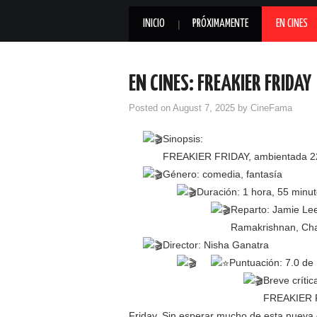
INICIO
PRÓXIMAMENTE
EN CINES
EN CINES: FREAKIER FRIDAY
Posted on
August 7, 2025
by
CineFama
Sinopsis:
FREAKIER FRIDAY, ambientada 22 
Género: comedia, fantasía
Duración: 1 hora, 55 minu
Reparto: Jamie Lee 
Ramakrishnan, Chad
Director: Nisha Ganatra
Puntuación: 7.0 de
Breve crítica
FREAKIER F
Friday. Sin esperar mucho de esta nueva en