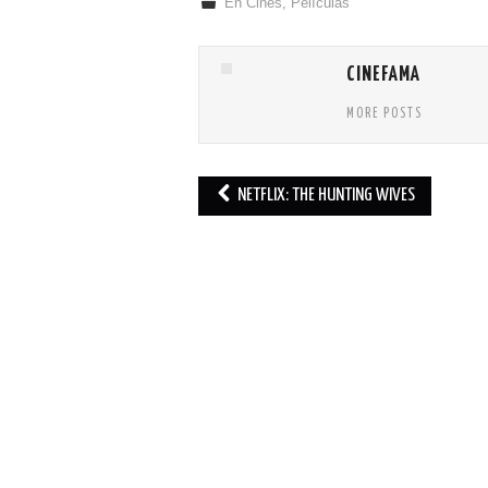
En Cines
,
Películas
CINEFAMA
MORE POSTS
NETFLIX: THE HUNTING WIVES
Post navigation