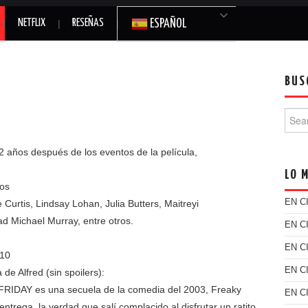
NETFLIX
RESEÑAS
ESPAÑOL
BUS
Searc
años después de los eventos de la película,
LO 
tos
EN C
Curtis, Lindsay Lohan, Julia Butters, Maitreyi
 Michael Murray, entre otros.
EN C
EN C
 10
EN C
 de Alfred (sin spoilers):
RIDAY es una secuela de la comedia del 2003, Freaky
EN C
trega, la verdad que salí complacido al disfrutar un ratito