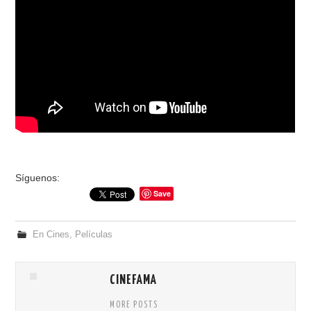
Síguenos:
Save
En Cines
,
Películas
CINEFAMA
MORE POSTS