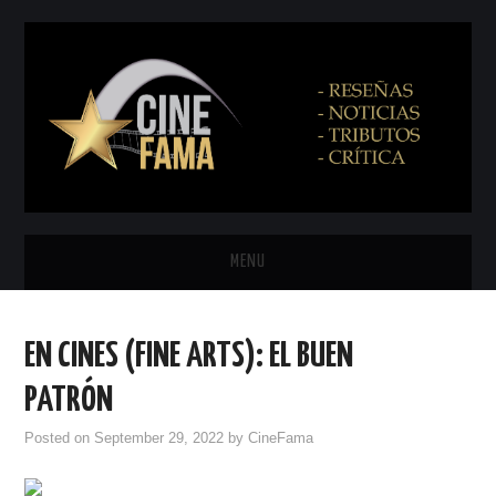
MENU
INICIO
EN CINES (FINE ARTS): EL BUEN
PRÓXIMAMENTE
PATRÓN
EN CINES
Posted on
September 29, 2022
by
CineFama
NETFLIX