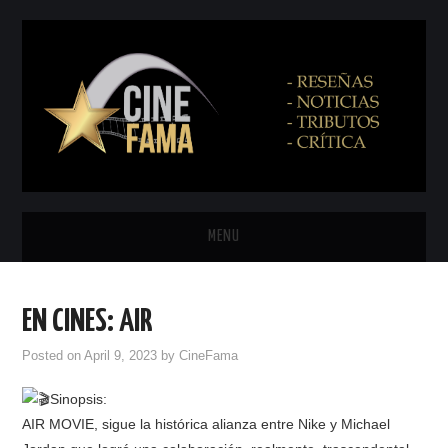
MENU
INICIO
EN CINES: AIR
PRÓXIMAMENTE
Posted on
April 9, 2023
by
CineFama
EN CINES
Sinopsis:
AIR MOVIE, sigue la histórica alianza entre Nike y Michael
NETFLIX