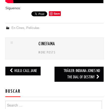
Síguenos:
Save
En Cines
,
Películas
CINEFAMA
MORE POSTS
HULU: CALL JANE
TRÁILER: INDIANA JONES ND
Post navigation
THE DIAL OF DESTINY
BUSCAR
Search for: