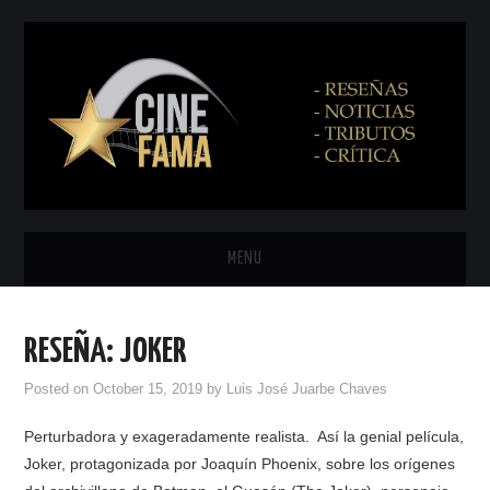
MENU
INICIO
RESEÑA: JOKER
PRÓXIMAMENTE
Posted on
October 15, 2019
by
Luis José Juarbe Chaves
EN CINES
Perturbadora y exageradamente realista. Así la genial película,
Joker, protagonizada por Joaquín Phoenix, sobre los orígenes
NETFLIX