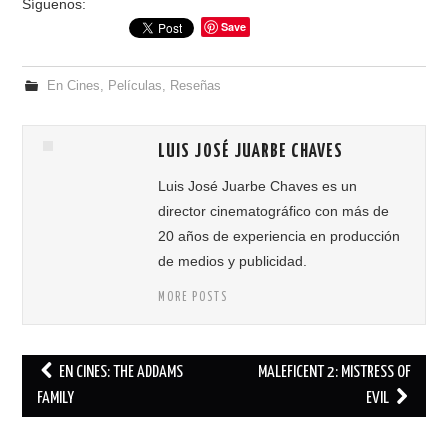
Síguenos:
Save
En Cines
,
Películas
,
Reseñas
LUIS JOSÉ JUARBE CHAVES
Luis José Juarbe Chaves es un
director cinematográfico con más de
20 años de experiencia en producción
de medios y publicidad.
MORE POSTS
EN CINES: THE ADDAMS
MALEFICENT 2: MISTRESS OF
Post navigation
FAMILY
EVIL